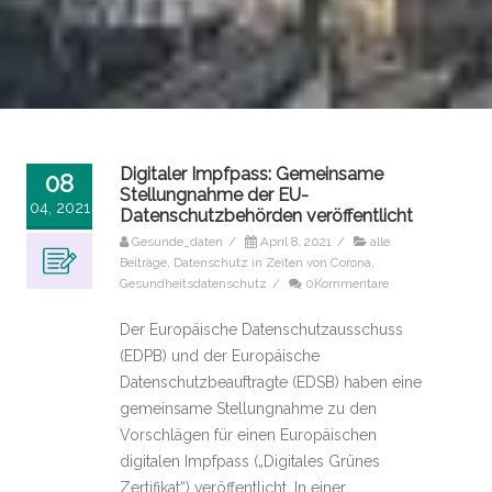
Digitaler Impfpass: Gemeinsame
08
Stellungnahme der EU-
04, 2021
Datenschutzbehörden veröffentlicht
Gesunde_daten
/
April 8, 2021
/
alle
Beiträge
,
Datenschutz in Zeiten von Corona
,
Gesundheitsdatenschutz
/
0Kommentare
Der Europäische Datenschutzausschuss
(EDPB) und der Europäische
Datenschutzbeauftragte (EDSB) haben eine
gemeinsame Stellungnahme zu den
Vorschlägen für einen Europäischen
digitalen Impfpass („Digitales Grünes
Zertifikat“) veröffentlicht. In einer