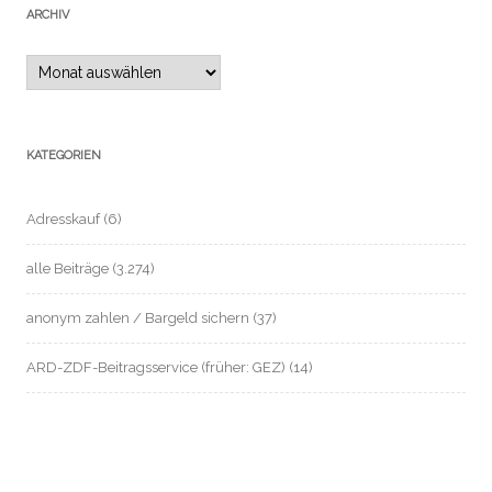
ARCHIV
Archiv
KATEGORIEN
Adresskauf
(6)
alle Beiträge
(3.274)
anonym zahlen / Bargeld sichern
(37)
ARD-ZDF-Beitragsservice (früher: GEZ)
(14)
Automatisierte Einzelentscheidung / Profile
(2)
Beschäftigten- / Sozial- / Verbraucherdaten-Datenschutz
(221)