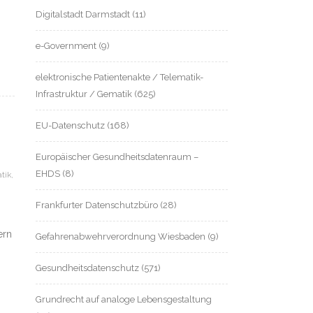
Digitalstadt Darmstadt
(11)
e-Government
(9)
elektronische Patientenakte / Telematik-
Infrastruktur / Gematik
(625)
EU-Datenschutz
(168)
Europäischer Gesundheitsdatenraum –
EHDS
(8)
tik
,
Frankfurter Datenschutzbüro
(28)
ern
Gefahrenabwehrverordnung Wiesbaden
(9)
Gesundheitsdatenschutz
(571)
Grundrecht auf analoge Lebensgestaltung