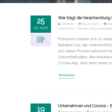
Wer trägt die Verantwortung
25
Schuetze
/
Mai 25, 2020
/
all
05, 2020
Infrastruktur / Gematik
,
Gesundheitsdat
Probleme scheinen sich zu wiede
Betreiber bzw. der verantwortliche
sich dieses Problem jetzt auch b
Gesundheitsdaten. Alle diskutieren
Corona-App. Aber wenn etwas sch
Weiterlesen
Unternehmen und Corona – Be
19
Gesunde_daten
/
März 19, 2020
/