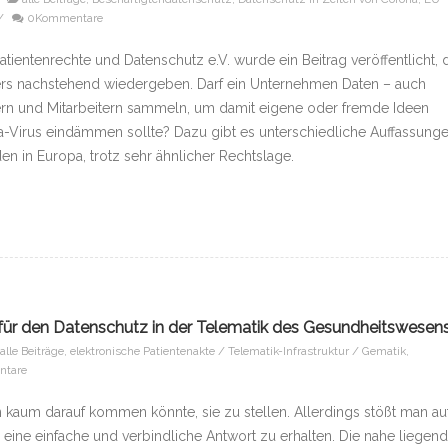
/
0Kommentare
ientenrechte und Datenschutz e.V. wurde ein Beitrag veröffentlicht, 
ers nachstehend wiedergeben. Darf ein Unternehmen Daten – auch
rn und Mitarbeitern sammeln, um damit eigene oder fremde Ideen
Virus eindämmen sollte? Dazu gibt es unterschiedliche Auffassung
n in Europa, trotz sehr ähnlicher Rechtslage.
 für den Datenschutz in der Telematik des Gesundheitswesen
alle Beiträge
,
elektronische Patientenakte / Telematik-Infrastruktur / Gematik
,
ntare
n kaum darauf kommen könnte, sie zu stellen. Allerdings stößt man au
 eine einfache und verbindliche Antwort zu erhalten. Die nahe liegen