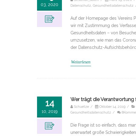
03, 2020
Datenschutz
,
Gesundheitsdatenschutz
Auf der Homepage des Vereins Pat
wir mit Zustimmung des Verfass
Gesundheitsdaten – von Besuche
umzusetzen, wie man das Corona-
der Datenschutz-Aufsichtsbehörde
Weiterlesen
Wer trägt die Verantwortung
14
Schuetze
/
Oktober 14, 2019
/
10, 2019
Gesundheitsdatenschutz
/
8Komme
Die Frage ist so einfach, dass ma
unerwartet große Schwierigkeiten