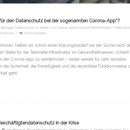
 für den Datenschutz bei der sogenannten Corona-App*?
e Beiträge
,
Datenschutz in Zeiten von Corona
,
elektronische Patientenakte / Telematik
enschutz
/
0Kommentare
rholen. Hatten wir schon einen Klärungs­bedarf bei der Suche nach 
n Stelle für die Tele­matik-Infrastruktur im Gesundheitswesen, scheint
ei der Corona-App zu wiederholen – leider wieder für sehr sensible
 die Sicherheit, die Freiwilligkeit und die dezentrale Funktionsweise 
ief geht,
schäftigtendatenschutz in der Krise
alle Beiträge
,
Beschäftigtendatenschutz
,
Datenschutz in Zeiten von Corona
,
EU-