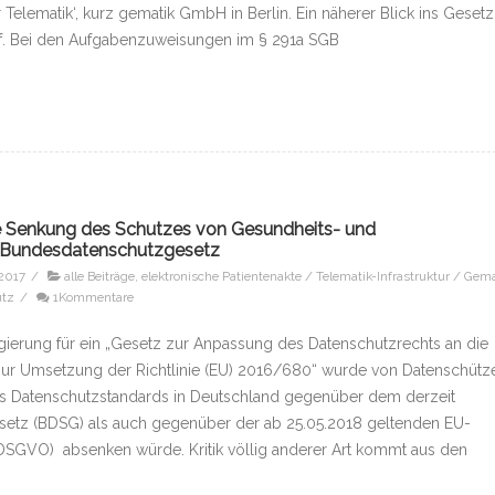
r Telematik‘, kurz gematik GmbH in Berlin. Ein näherer Blick ins Gesetz
uf. Bei den Aufgaben­zuweisungen im § 291a SGB
e Senkung des Schutzes von Gesundheits- und
 Bundesdatenschutzgesetz
 2017
/
alle Beiträge
,
elektronische Patientenakte / Telematik-Infrastruktur / Gema
utz
/
1Kommentare
ierung für ein „Gesetz zur Anpassung des Datenschutzrechts an die
ur Umsetzung der Richtlinie (EU) 2016/680“ wurde von Datenschütz
il es Datenschutzstandards in Deutschland gegenüber dem derzeit
etz (BDSG) als auch gegenüber der ab 25.05.2018 geltenden EU-
SGVO) absenken würde. Kritik völlig anderer Art kommt aus den