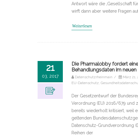
Antwort wäre die ‚Gesellschaft fü
wirft dann aber weitere Fragen a
Weiterlesen
Die Pharmalobby fordert ein
21
Behandlungsdaten im neuen
03, 2017
Datenschutzrheinmain
/
März 21,
EU-Datenschutz
,
Gesundheitsdatensch
Der Gesetzentwurf der Bundesreg
Verordnung (EU) 2016/679 und z
bereits wiederholt kritisiert, we
geltenden Bundesdatenschutzges
Datenschutz-Grundverordnung (D
Reihen der