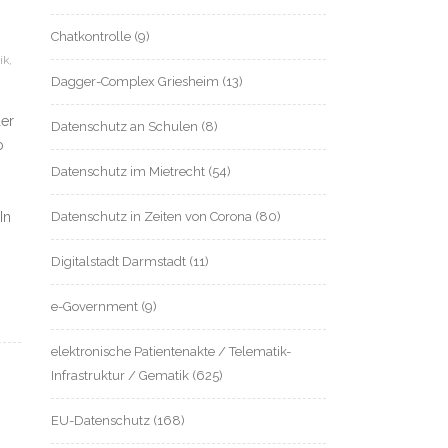
Chatkontrolle
(9)
ik
,
Dagger-Complex Griesheim
(13)
der
Datenschutz an Schulen
(8)
o
Datenschutz im Mietrecht
(54)
In
Datenschutz in Zeiten von Corona
(80)
Digitalstadt Darmstadt
(11)
e-Government
(9)
elektronische Patientenakte / Telematik-
Infrastruktur / Gematik
(625)
EU-Datenschutz
(168)