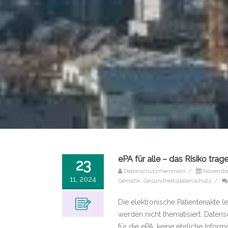
ePA für alle – das Risiko trag
23
Datenschutzrheinmain
/
November
11, 2024
Gematik
,
Gesundheitsdatenschutz
/
Die elektronische Patientenakte 
werden nicht thematisiert. Date
für die ePA, keine ehrliche Infor