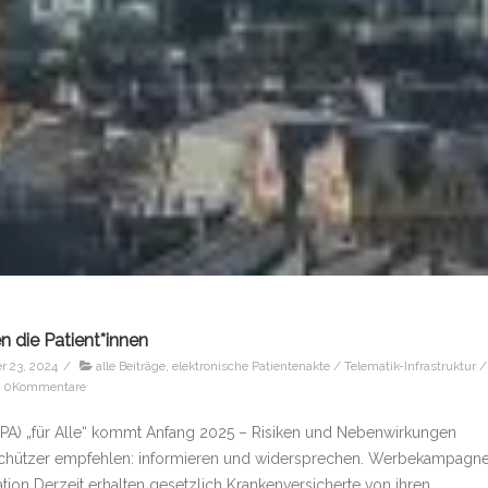
en die Patient*innen
 23, 2024
/
alle Beiträge
,
elektronische Patientenakte / Telematik-Infrastruktur /
0Kommentare
(ePA) „für Alle“ kommt Anfang 2025 – Risiken und Nebenwirkungen
nschützer empfehlen: informieren und widersprechen. Werbekampagn
mation Derzeit erhalten gesetzlich Krankenversicherte von ihren