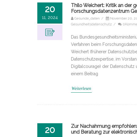
​Thilo Weichert: Kritik an d
20
Forschungsdatenzentrum Ge
11, 2024
Gesunde_daten
/
November 20, 2
Gesundheitsdatenschutz
/
0Komme
Das Bundesgesundheitsministeriu
Verfahren beim Forschungsdatenz
Weichert (früherer Datenschutzbea
Datenschutzexpertise, im Vorsta
Digitalcourage) der Datenschutz 
einem Beitrag
Weiterlesen
Zur Nachahmung empfohlen: Ar
20
und Beratung zur elektronisc