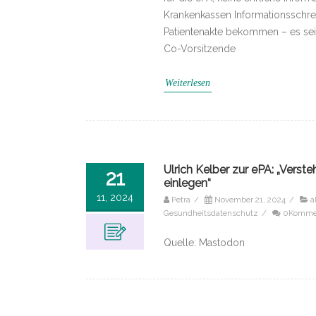
Krankenkassen Informationsschrei
Patientenakte bekommen – es sei 
Co-Vorsitzende
Weiterlesen
Ulrich Kelber zur ePA: „Vers
21
einlegen“
11, 2024
Petra
/
November 21, 2024
/
a
Gesundheitsdatenschutz
/
0Komme
Quelle: Mastodon