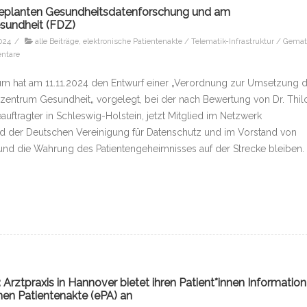
er geplanten Gesundheitsdatenforschung und am
sundheit (FDZ)
024
/
alle Beiträge
,
elektronische Patientenakte / Telematik-Infrastruktur / Gemat
ntare
m hat am 11.11.2024 den Entwurf einer „Verordnung zur Umsetzung 
entrum Gesundheit„ vorgelegt, bei der nach Bewertung von Dr. Thil
uftragter in Schleswig-Holstein, jetzt Mitglied im Netzwerk
nd der Deutschen Vereinigung für Datenschutz und im Vorstand von
und die Wahrung des Patientengeheimnisses auf der Strecke bleiben. 
ztpraxis in Hannover bietet ihren Patient*innen Information
hen Patientenakte (ePA) an