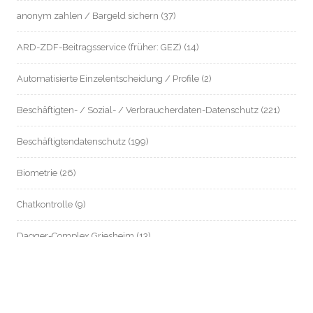
anonym zahlen / Bargeld sichern
(37)
ARD-ZDF-Beitragsservice (früher: GEZ)
(14)
Automatisierte Einzelentscheidung / Profile
(2)
Beschäftigten- / Sozial- / Verbraucherdaten-Datenschutz
(221)
Beschäftigtendatenschutz
(199)
Biometrie
(26)
Chatkontrolle
(9)
Dagger-Complex Griesheim
(13)
Datenschutz an Schulen
(8)
Datenschutz im Mietrecht
(54)