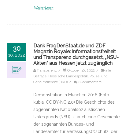
Weiterlesen
Dank FragDenStaat.de und ZDF
30
Magazin Royale: Informationsfreiheit
10, 2022
und Transparenz durchgesetzt, „NSU-
Akten“ aus Hessen jetzt zugänglich
Transparenz
/
Oktober 30, 2022
/
alle
Beiträge
,
Hessische Landespolitik
,
Polizei und
Geheimdienste (BRD)
/
0Kommentare
Demonstration in München 2018 (Foto:
kubia, CC BY-NC 2.0) Die Geschichte des
sogenannten Nationalsozialistischen
Untergrunds (NSU) ist auch eine Geschichte
der sogenannten Bundes- und
Landesämter für Verfassungs(?)schutz, der