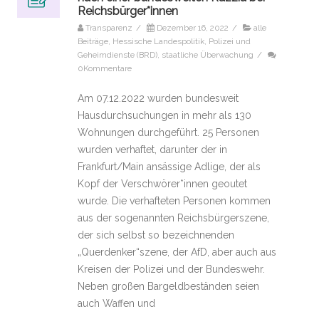
Reichsbürger*innen
Transparenz
/
Dezember 16, 2022
/
alle
Beiträge
,
Hessische Landespolitik
,
Polizei und
Geheimdienste (BRD)
,
staatliche Überwachung
/
0Kommentare
Am 07.12.2022 wurden bundesweit
Hausdurchsuchungen in mehr als 130
Wohnungen durchgeführt. 25 Personen
wurden verhaftet, darunter der in
Frankfurt/Main ansässige Adlige, der als
Kopf der Verschwörer*innen geoutet
wurde. Die verhafteten Personen kommen
aus der sogenannten Reichsbürgerszene,
der sich selbst so bezeichnenden
„Querdenker“szene, der AfD, aber auch aus
Kreisen der Polizei und der Bundeswehr.
Neben großen Bargeldbeständen seien
auch Waffen und