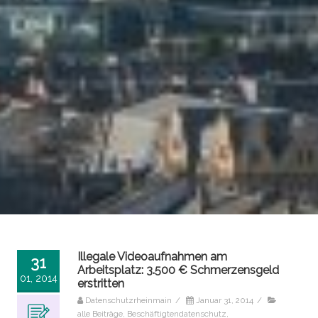
Illegale Videoaufnahmen am
31
Arbeitsplatz: 3.500 € Schmerzensgeld
01, 2014
erstritten
Datenschutzrheinmain
/
Januar 31, 2014
/
alle Beiträge
,
Beschäftigtendatenschutz
,