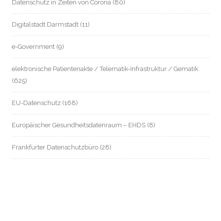
Datenschutz in Zeiten von Corona
(80)
Digitalstadt Darmstadt
(11)
e-Government
(9)
elektronische Patientenakte / Telematik-Infrastruktur / Gematik
(625)
EU-Datenschutz
(168)
Europäischer Gesundheitsdatenraum – EHDS
(8)
Frankfurter Datenschutzbüro
(28)
Gefahrenabwehrverordnung Wiesbaden
(9)
Gesundheitsdatenschutz
(571)
Grundrecht auf analoge Lebensgestaltung
(34)