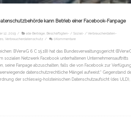
Datenschutzbehörde kann Betrieb einer Facebook-Fanpage
r 12, 2019
/
alle Beiträge
,
Beschäftigten- / Sozial- / Verbraucherdaten-
es
,
Verbraucherdatenschutz
/
0Kommentare
zeichen: BVerwG 6 C 15.18) hat das Bundesverwaltungsgericht (BVerw
es im sozialen Netzwerk Facebook unterhaltenen Unternehmensauftritts
en, seine Fanpage abzuschalten, falls die von Facebook zur Verfügun
 schwerwiegende datenschutzrechtliche Mängel aufweist.“ Gegenstand d
rdnung der schleswig-holsteinischen Datenschutzaufsicht (des ULD),