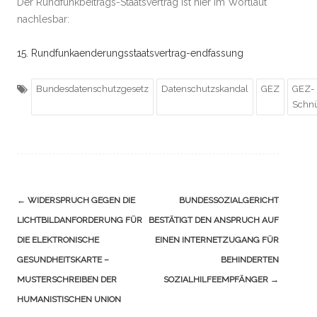
Der Rundfunkbeitrags-Staatsvertrag ist hier im Wortlaut
nachlesbar:
15. Rundfunkaenderungsstaatsvertrag-endfassung
Bundesdatenschutzgesetz
Datenschutzskandal
GEZ
GEZ-
Schnü
Navigation
←
WIDERSPRUCH GEGEN DIE
BUNDESSOZIALGERICHT
(Beiträge)
LICHTBILDANFORDERUNG FÜR
BESTÄTIGT DEN ANSPRUCH AUF
DIE ELEKTRONISCHE
EINEN INTERNETZUGANG FÜR
GESUNDHEITSKARTE –
BEHINDERTEN
MUSTERSCHREIBEN DER
SOZIALHILFEEMPFÄNGER
→
HUMANISTISCHEN UNION