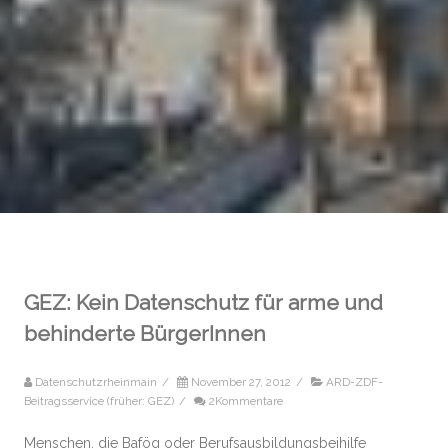
GEZ: Kein Datenschutz für arme und
behinderte BürgerInnen
Datenschutzrheinmain
/
November 27, 2012
/
ARD-ZDF-
Beitragsservice (früher: GEZ)
/
2Kommentare
Menschen, die Bafög oder Berufsausbildungsbeihilfe