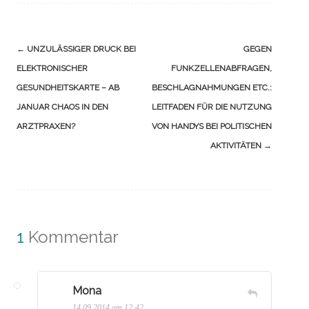
Navigation
←
UNZULÄSSIGER DRUCK BEI
GEGEN
(Beiträge)
ELEKTRONISCHER
FUNKZELLENABFRAGEN,
GESUNDHEITSKARTE – AB
BESCHLAGNAHMUNGEN ETC.:
JANUAR CHAOS IN DEN
LEITFADEN FÜR DIE NUTZUNG
ARZTPRAXEN?
VON HANDYS BEI POLITISCHEN
AKTIVITÄTEN
→
1
Kommentar
Mona
14.09.2014 am 12:42