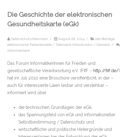
Die Geschichte der elektronischen
Gesundheitskarte (eGk)
Datenschutzrheinmain
/
August 26, 2014
/
alle Beiträge
,
elektronische Patientenakte / Telematik-Infrastruktur / Gematik
/
1Kommentare
Das Forum InformatikerInnen für Frieden und
gesellschaftliche Verantwortung e.V. (FIfF –
http://fiff.de/
)
hat im Juli 2010 eine Broschüre veröffentlicht, in der –
auch für interessierte Laien lesbar und verstehbar –
informiert wird über
die technischen Grundlagen der eGk;
das Spannungsfeld von eGk und informationeller
Selbstbestimmung / Datenschutz und
wirtschaftliche und politische Hintergründe und
Interessenlagen bei der Entwicklung der eGk.