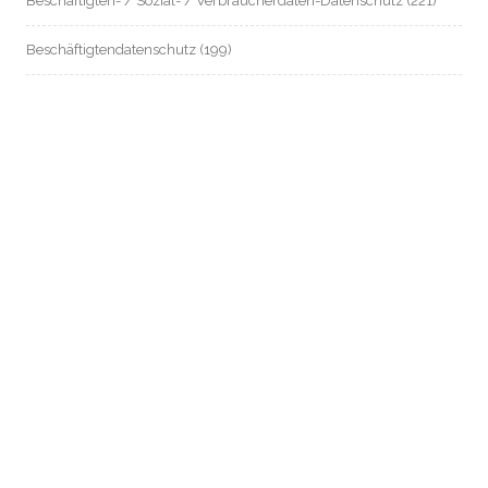
Beschäftigten- / Sozial- / Verbraucherdaten-Datenschutz
(221)
Beschäftigtendatenschutz
(199)
Biometrie
(26)
Chatkontrolle
(9)
Dagger-Complex Griesheim
(13)
Datenschutz an Schulen
(8)
Datenschutz im Mietrecht
(54)
Datenschutz in Zeiten von Corona
(80)
Digitalstadt Darmstadt
(11)
e-Government
(9)