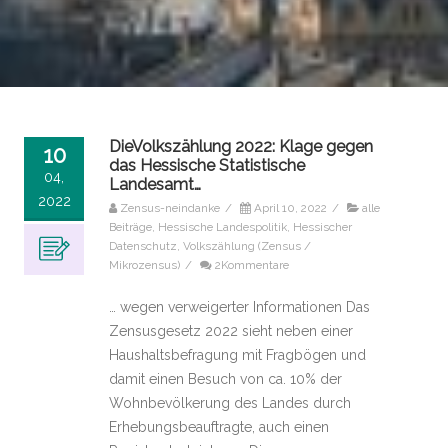
DieVolkszählung 2022: Klage gegen
10
das Hessische Statistische
04,
Landesamt…
2022
Zensus-neindanke
/
April 10, 2022
/
alle
Beiträge
,
Hessische Landespolitik
,
Hessischer
Datenschutz
,
Volkszählung (Zensus /
Mikrozensus)
/
2Kommentare
… wegen verweigerter Informationen Das
Zensusgesetz 2022 sieht neben einer
Haushaltsbefragung mit Fragbögen und
damit einen Besuch von ca. 10% der
Wohnbevölkerung des Landes durch
Erhebungsbeauftragte, auch einen