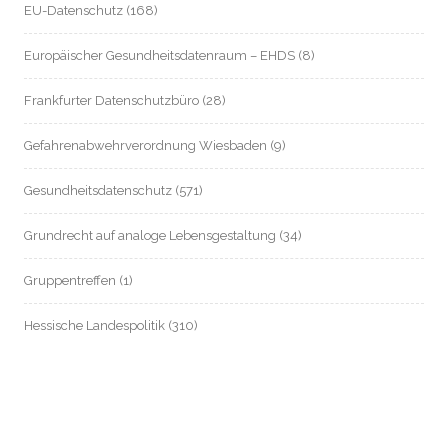
EU-Datenschutz
(168)
Europäischer Gesundheitsdatenraum – EHDS
(8)
Frankfurter Datenschutzbüro
(28)
Gefahrenabwehrverordnung Wiesbaden
(9)
Gesundheitsdatenschutz
(571)
Grundrecht auf analoge Lebensgestaltung
(34)
Gruppentreffen
(1)
Hessische Landespolitik
(310)
Hessische Landesverfassung
(8)
Hessischer Datenschutz
(55)