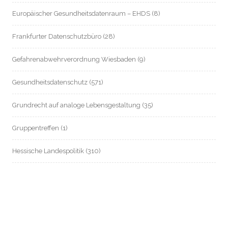
Europäischer Gesundheitsdatenraum – EHDS
(8)
Frankfurter Datenschutzbüro
(28)
Gefahrenabwehrverordnung Wiesbaden
(9)
Gesundheitsdatenschutz
(571)
Grundrecht auf analoge Lebensgestaltung
(35)
Gruppentreffen
(1)
Hessische Landespolitik
(310)
Hessische Landesverfassung
(8)
Hessischer Datenschutz
(55)
Informationsfreiheit / Transparenz
(214)