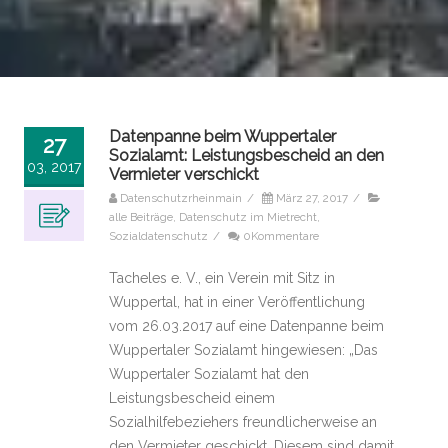
Datenpanne beim Wuppertaler
27
Sozialamt: Leistungsbescheid an den
03, 2017
Vermieter verschickt
Datenschutzrheinmain
/
März 27, 2017
/
alle Beiträge
,
Datenschutz im Mietrecht
,
Sozialdatenschutz
/
0Kommentare
Tacheles e. V., ein Verein mit Sitz in
Wuppertal, hat in einer Veröffentlichung
vom 26.03.2017 auf eine Datenpanne beim
Wuppertaler Sozialamt hingewiesen: „Das
Wuppertaler Sozialamt hat den
Leistungsbescheid einem
Sozialhilfebeziehers freundlicherweise an
den Vermieter geschickt. Diesem sind damit