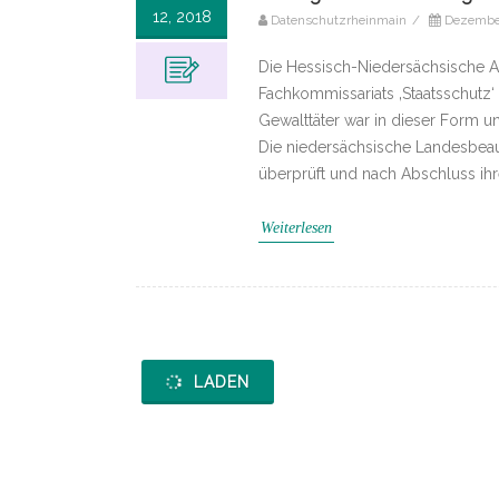
12, 2018
Datenschutzrheinmain
/
Dezember
Die Hessisch-Niedersächsische A
Fachkommissariats ‚Staatsschutz‘
Gewalttäter war in dieser Form un
Die niedersächsische Landesbeauf
überprüft und nach Abschluss ihre
Weiterlesen
LADEN