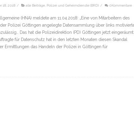
 18, 2018
/
alle Beiträge
,
Polizei und Geheimdienste (BRD)
/
0Kommentare
llgemeine (HNA) meldete am 11.04.2018: „Eine von Mitarbeitern des
 der Polizei Göttingen angelegte Datensammlung über links motiviert
zulässig… Das hat die Polizeidirektion (PD) Göttingen jetzt eingeräumt.
tragte für Datenschutz hat in den letzten Monaten diesen Skandal
r Ermittlungen das Handeln der Polizei in Göttingen für