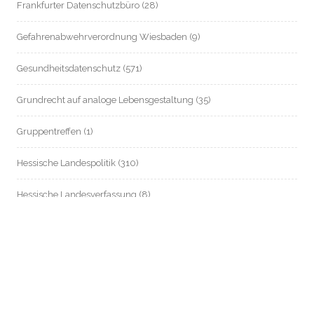
Frankfurter Datenschutzbüro
(28)
Gefahrenabwehrverordnung Wiesbaden
(9)
Gesundheitsdatenschutz
(571)
Grundrecht auf analoge Lebensgestaltung
(35)
Gruppentreffen
(1)
Hessische Landespolitik
(310)
Hessische Landesverfassung
(8)
Hessischer Datenschutz
(55)
Informationsfreiheit / Transparenz
(214)
Internationales
(83)