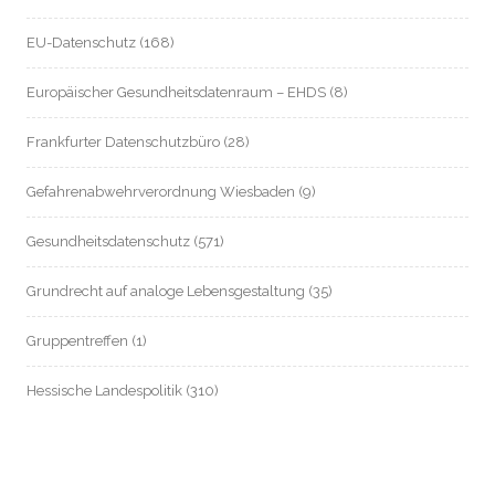
EU-Datenschutz
(168)
Europäischer Gesundheitsdatenraum – EHDS
(8)
Frankfurter Datenschutzbüro
(28)
Gefahrenabwehrverordnung Wiesbaden
(9)
Gesundheitsdatenschutz
(571)
Grundrecht auf analoge Lebensgestaltung
(35)
Gruppentreffen
(1)
Hessische Landespolitik
(310)
Hessische Landesverfassung
(8)
Hessischer Datenschutz
(55)