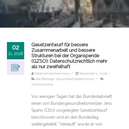
Gesetzentwurf für bessere
02
Zusammenarbeit und bessere
11, 2018
Strukturen bei der Organspende
(GZSO): Datenschutzrechtlich mehr
als nur zweifelhaft
Datenschutzrheinmain
/
November 2, 2018
/
alle Beiträge
,
Gesundheitsdatenschutz
/
0Kommentare
Vor wenigen Tagen hat das Bundeskabinett
einen von Bundesgesundheitsminister Jens
Spahn (CDU) vorgelegten Gesetzentwurf
beschlossen und an den Bundestag
weitergeleitet. “Verkauft” wurde er von