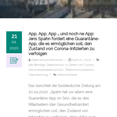
App, App, App … und noch ne App:
21
Jens Spahn fordert eine Quarantäne-
04,
App, die es ermöglichen soll, den
2020
Zustand von Corona-Infizierten zu
verfolgen
Datenschutzrheinmain
/
April 21, 2020
/
alle Beiträge
,
Datenschutz in Zeiten von Corona
,
Gesundheitsdatenschutz
,
Telekommunikations-
Überwachung
/
0Kommentare
Das berichtet die Süddeutsche Zeitung am
20.04.2020: „Spahn hat vor allem eine
Quarantäne-App im Sinn, die es den
Mitarbeitern [der Gesundheitsämter]
ermöglichen soll, den Zustand von
Infizierten zu verfolgen, ohne dafür zum