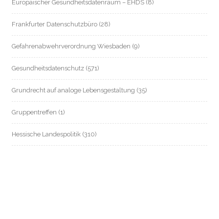
Europäischer Gesundheitsdatenraum – EHDS
(8)
Frankfurter Datenschutzbüro
(28)
Gefahrenabwehrverordnung Wiesbaden
(9)
Gesundheitsdatenschutz
(571)
Grundrecht auf analoge Lebensgestaltung
(35)
Gruppentreffen
(1)
Hessische Landespolitik
(310)
Hessische Landesverfassung
(8)
Hessischer Datenschutz
(55)
Informationsfreiheit / Transparenz
(214)