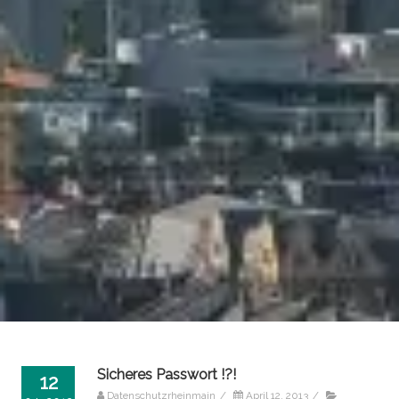
Sicheres Passwort !?!
12
Datenschutzrheinmain
/
April 12, 2013
/