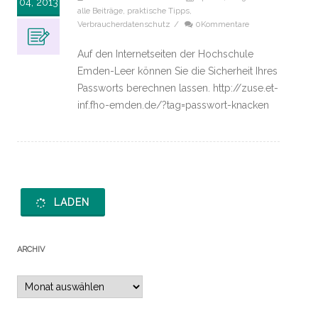
04, 2013
alle Beiträge
,
praktische Tipps
,
Verbraucherdatenschutz
/
0Kommentare
Auf den Internetseiten der Hochschule
Emden-Leer können Sie die Sicherheit Ihres
Passworts berechnen lassen. http://zuse.et-
inf.fho-emden.de/?tag=passwort-knacken
LADEN
ARCHIV
Archiv