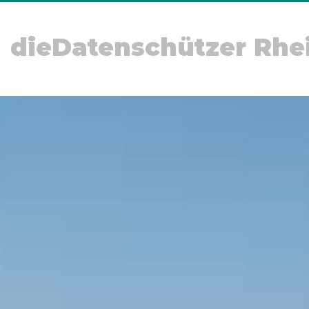
dieDatenschützer Rhe