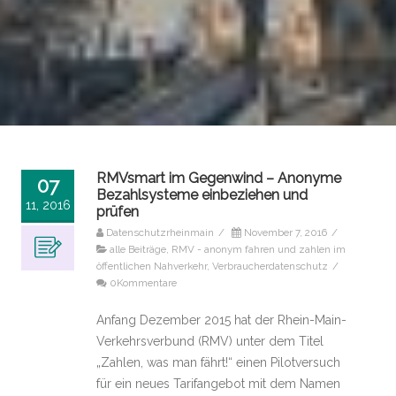
RMVsmart im Gegenwind – Anonyme
07
Bezahlsysteme einbeziehen und
11, 2016
prüfen
Datenschutzrheinmain
/
November 7, 2016
/
alle Beiträge
,
RMV - anonym fahren und zahlen im
öffentlichen Nahverkehr
,
Verbraucherdatenschutz
/
0Kommentare
Anfang Dezember 2015 hat der Rhein-Main-
Verkehrsverbund (RMV) unter dem Titel
„Zahlen, was man fährt!“ einen Pilotversuch
für ein neues Tarifangebot mit dem Namen