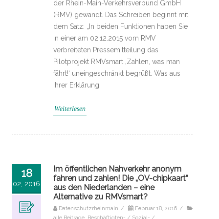
der Rhein-Main-Verkehrsverbund GmbH
(RMV) gewandt. Das Schreiben beginnt mit
dem Satz: „In beiden Funktionen haben Sie
in einer am 02.12.2015 vom RMV
verbreiteten Pressemitteilung das
Pilotprojekt RMVsmart ‚Zahlen, was man
fährt!‘ uneingeschränkt begrüßt. Was aus
Ihrer Erklärung
Weiterlesen
Im öffentlichen Nahverkehr anonym
18
fahren und zahlen! Die „OV-chipkaart“
02, 2016
aus den Niederlanden – eine
Alternative zu RMVsmart?
Datenschutzrheinmain
/
Februar 18, 2016
/
alle Beiträge
,
Beschäftigten- / Sozial- /