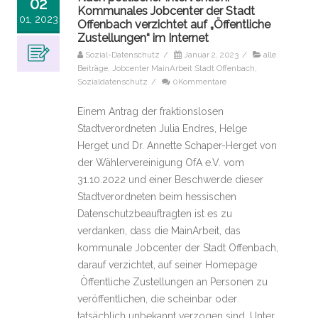
02
Kommunales Jobcenter der Stadt
01, 2023
Offenbach verzichtet auf „Öffentliche
Zustellungen“ im Internet
Sozial-Datenschutz
/
Januar 2, 2023
/
alle
Beiträge
,
Jobcenter MainArbeit Stadt Offenbach
,
Sozialdatenschutz
/
0Kommentare
Einem Antrag der fraktionslosen
Stadtverordneten Julia Endres, Helge
Herget und Dr. Annette Schaper-Herget von
der Wählervereinigung OfA e.V. vom
31.10.2022 und einer Beschwerde dieser
Stadtverordneten beim hessischen
Datenschutzbeauftragten ist es zu
verdanken, dass die MainArbeit, das
kommunale Jobcenter der Stadt Offenbach,
darauf verzichtet, auf seiner Homepage
Öffentliche Zustellungen an Personen zu
veröffentlichen, die scheinbar oder
tatsächlich unbekannt verzogen sind. Unter