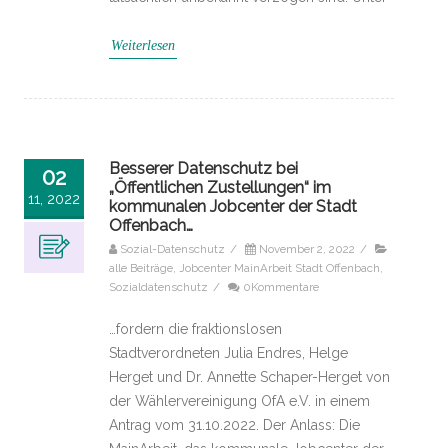
Weiterlesen
Besserer Datenschutz bei
02
„Öffentlichen Zustellungen“ im
11, 2022
kommunalen Jobcenter der Stadt
Offenbach…
Sozial-Datenschutz
/
November 2, 2022
/
alle Beiträge
,
Jobcenter MainArbeit Stadt Offenbach
,
Sozialdatenschutz
/
0Kommentare
…fordern die fraktionslosen
Stadtverordneten Julia Endres, Helge
Herget und Dr. Annette Schaper-Herget von
der Wählervereinigung OfA e.V. in einem
Antrag vom 31.10.2022. Der Anlass: Die