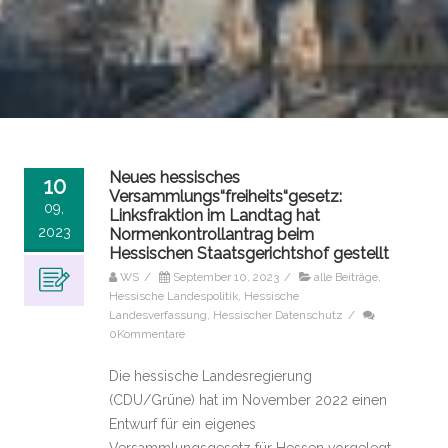
Neues hessisches
10
Versammlungs“freiheits“gesetz:
09,
Linksfraktion im Landtag hat
2023
Normenkontrollantrag beim
Hessischen Staatsgerichtshof gestellt
WS
/
September 10, 2023
/
alle Beiträge
,
Hessische Landespolitik
,
Hessische
Landesverfassung
,
Hessischer Datenschutz
/
0Kommentare
Die hessische Landesregierung
(CDU/Grüne) hat im November 2022 einen
Entwurf für ein eigenes
Versammlungsgesetz für Hessen vorgelegt