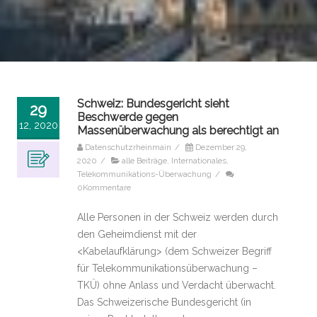
Schweiz: Bundesgericht sieht
29
Beschwerde gegen
12, 2020
Massenüberwachung als berechtigt an
Datenschutzrheinmain
/
Dezember 29,
2020
/
alle Beiträge
,
Internationales
,
Telekommunikations-Überwachung
/
0Kommentare
Alle Personen in der Schweiz werden durch
den Geheimdienst mit der
<Kabelaufklärung> (dem Schweizer Begriff
für Telekommunikationsüberwachung –
TKÜ) ohne Anlass und Verdacht überwacht.
Das Schweizerische Bundesgericht (in