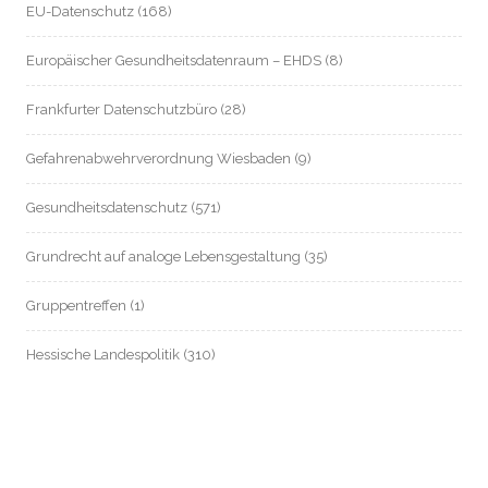
EU-Datenschutz
(168)
Europäischer Gesundheitsdatenraum – EHDS
(8)
Frankfurter Datenschutzbüro
(28)
Gefahrenabwehrverordnung Wiesbaden
(9)
Gesundheitsdatenschutz
(571)
Grundrecht auf analoge Lebensgestaltung
(35)
Gruppentreffen
(1)
Hessische Landespolitik
(310)
Hessische Landesverfassung
(8)
Hessischer Datenschutz
(55)