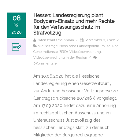
Hessen: Landesregierung plant
08
Bodycam-Einsatz und mehr Rechte
09,
für den Verfassungsschutz im
2020
Strafvollzug
Datenschutzrheinmain
/
September 8, 2020
/
alle Beiträge
,
Hessische Landespolitik
,
Polizei und
Geheimdienste (BRD)
,
Videoüberwachung
,
Videoüberwachung in der Region
/
0Kommentare
Am 10.06.2020 hat die Hessische
Landesregierung einen Gesetzentwurf „…
zur Änderung hessischer Vollzugsgesetze“
(Landtagsdrucksache 20/2967) vorgelegt.
Am 17.09.2020 findet dazu eine Anhörung
im rechtspolitischen Ausschuss und im
Unterausschuss Justizvollzug des
hessischen Landtags statt, zu der auch
Mitglieder der Bürgerrechtsgruppe