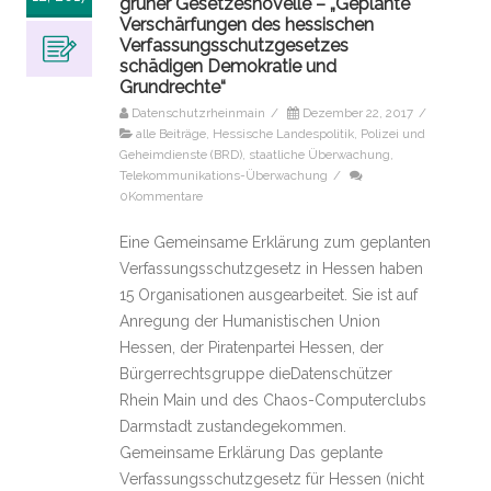
grüner Gesetzesnovelle – „Geplante
Verschärfungen des hessischen
Verfassungsschutzgesetzes
schädigen Demokratie und
Grundrechte“
Datenschutzrheinmain
/
Dezember 22, 2017
/
alle Beiträge
,
Hessische Landespolitik
,
Polizei und
Geheimdienste (BRD)
,
staatliche Überwachung
,
Telekommunikations-Überwachung
/
0Kommentare
Eine Gemeinsame Erklärung zum geplanten
Verfassungsschutzgesetz in Hessen haben
15 Organisationen ausgearbeitet. Sie ist auf
Anregung der Humanistischen Union
Hessen, der Piratenpartei Hessen, der
Bürgerrechtsgruppe dieDatenschützer
Rhein Main und des Chaos-Computerclubs
Darmstadt zustandegekommen.
Gemeinsame Erklärung Das geplante
Verfassungsschutzgesetz für Hessen (nicht