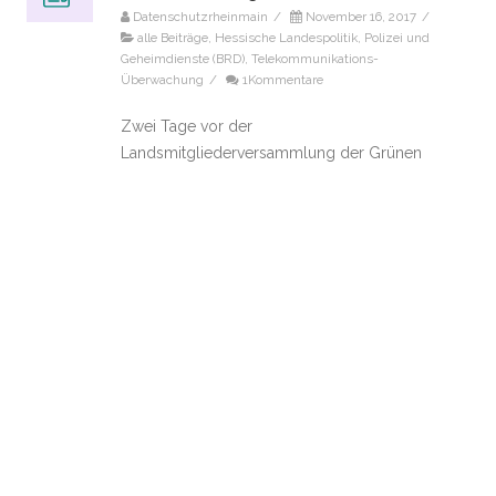
Datenschutzrheinmain
/
November 16, 2017
/
alle Beiträge
,
Hessische Landespolitik
,
Polizei und
Geheimdienste (BRD)
,
Telekommunikations-
Überwachung
/
1Kommentare
Zwei Tage vor der
Landsmitgliederversammlung der Grünen
Hessen am 18.11.2017 in Hanau hat der
Landesvorstand auf heftige Kritik am Entwurf
des „Verfassungsschutz“-Gesetz einen
eigenen umfangreichen Antrag vorgelegt,
mit dem unverhohlen Werbung für den von
CDU-Innenminister Peter Beuth vorgelegten
Gesetzentwurf gemacht wird. Kritik am
Gesetzentwurf kommt nicht nur aus den
Reihen der Grünen selbst. So haben auch
die lokalen Gruppen des
Weiterlesen