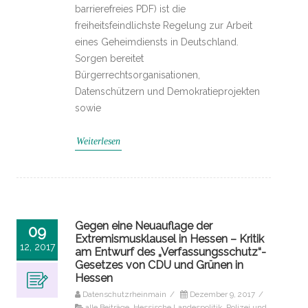
barrierefreies PDF) ist die
freiheitsfeindlichste Regelung zur Arbeit
eines Geheimdiensts in Deutschland.
Sorgen bereitet
Bürgerrechtsorganisationen,
Datenschützern und Demokratieprojekten
sowie
Weiterlesen
Gegen eine Neuauflage der
09
Extremismusklausel in Hessen – Kritik
12, 2017
am Entwurf des „Verfassungsschutz“-
Gesetzes von CDU und Grünen in
Hessen
Datenschutzrheinmain
/
Dezember 9, 2017
/
alle Beiträge
,
Hessische Landespolitik
,
Polizei und