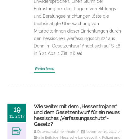
unwidersprochen. Einen Sturm der
Entrüstung bei den Trägern von Bildungs-
und Beratungseinrichtungen löste die
beabsichtigte Überwachung von
MitarbeiterInnen dieser Einrichtungen durch
den hessischen „Verfassungsschutz“ aus.
Denn im Gesetzentwurf findet sich auf S. 18
in § 21 Abs. 1 Ziff. 2 i) aa)
Weiterlesen
Wie weiter mit dem „Hessentrojaner“
19
und dem Gesetzentwurf für ein neues
11, 2017
hessisches „Verfassungsschutz“-
Gesetz?
Datenschutzrheinmain
/
November 19, 2017
/
alle Beiträge
,
Hessische Landespolitik
,
Polizei und