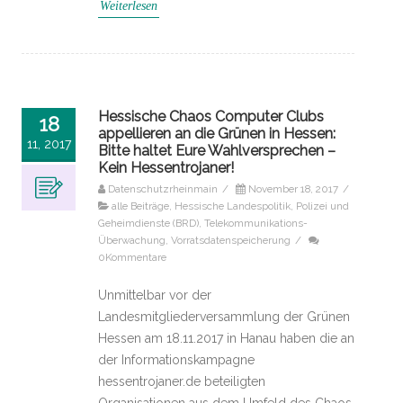
Weiterlesen
Hessische Chaos Computer Clubs
18
appellieren an die Grünen in Hessen:
11, 2017
Bitte haltet Eure Wahlversprechen –
Kein Hessentrojaner!
Datenschutzrheinmain
/
November 18, 2017
/
alle Beiträge
,
Hessische Landespolitik
,
Polizei und
Geheimdienste (BRD)
,
Telekommunikations-
Überwachung
,
Vorratsdatenspeicherung
/
0Kommentare
Unmittelbar vor der
Landesmitgliederversammlung der Grünen
Hessen am 18.11.2017 in Hanau haben die an
der Informationskampagne
hessentrojaner.de beteiligten