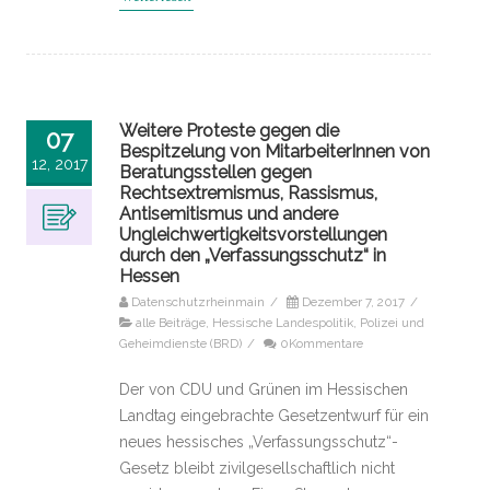
Weitere Proteste gegen die
07
Bespitzelung von MitarbeiterInnen von
12, 2017
Beratungsstellen gegen
Rechtsextremismus, Rassismus,
Antisemitismus und andere
Ungleichwertigkeitsvorstellungen
durch den „Verfassungsschutz“ in
Hessen
Datenschutzrheinmain
/
Dezember 7, 2017
/
alle Beiträge
,
Hessische Landespolitik
,
Polizei und
Geheimdienste (BRD)
/
0Kommentare
Der von CDU und Grünen im Hessischen
Landtag eingebrachte Gesetzentwurf für ein
neues hessisches „Verfassungsschutz“-
Gesetz bleibt zivilgesellschaftlich nicht