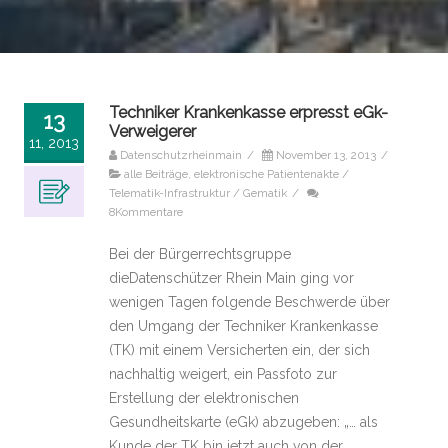
Techniker Krankenkasse erpresst eGk-
13
Verweigerer
11, 2013
Datenschutzrheinmain
/
November 13, 2013
/
alle Beiträge
,
elektronische Patientenakte /
Telematik-Infrastruktur / Gematik
/
8Kommentare
Bei der Bürgerrechtsgruppe
dieDatenschützer Rhein Main ging vor
wenigen Tagen folgende Beschwerde über
den Umgang der Techniker Krankenkasse
(TK) mit einem Versicherten ein, der sich
nachhaltig weigert, ein Passfoto zur
Erstellung der elektronischen
Gesundheitskarte (eGk) abzugeben: „… als
Kunde der TK bin jetzt auch von der