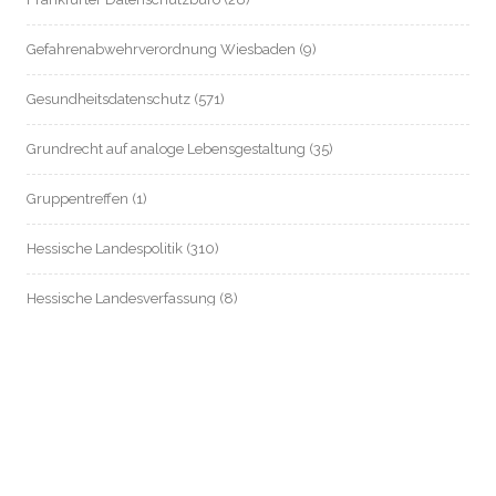
Gefahrenabwehrverordnung Wiesbaden
(9)
Gesundheitsdatenschutz
(571)
Grundrecht auf analoge Lebensgestaltung
(35)
Gruppentreffen
(1)
Hessische Landespolitik
(310)
Hessische Landesverfassung
(8)
Hessischer Datenschutz
(55)
Informationsfreiheit / Transparenz
(214)
Internationales
(83)