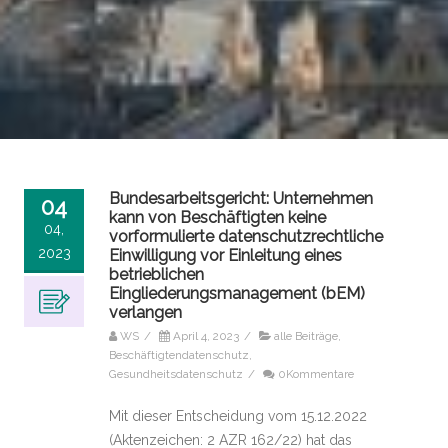
Bundesarbeitsgericht: Unternehmen
04
kann von Beschäftigten keine
04,
vorformulierte datenschutzrechtliche
2023
Einwilligung vor Einleitung eines
betrieblichen
Eingliederungsmanagement (bEM)
verlangen
WS
/
April 4, 2023
/
alle Beiträge
,
Beschäftigtendatenschutz
,
Gesundheitsdatenschutz
/
0Kommentare
Mit dieser Entscheidung vom 15.12.2022
(Aktenzeichen: 2 AZR 162/22) hat das