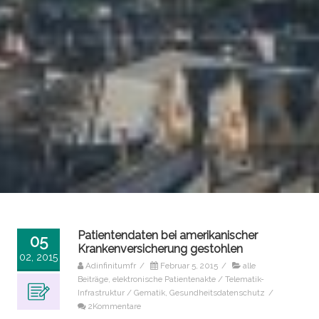
Patientendaten bei amerikanischer
05
Krankenversicherung gestohlen
02, 2015
Adinfinitumfr
/
Februar 5, 2015
/
alle
Beiträge
,
elektronische Patientenakte / Telematik-
Infrastruktur / Gematik
,
Gesundheitsdatenschutz
/
2Kommentare