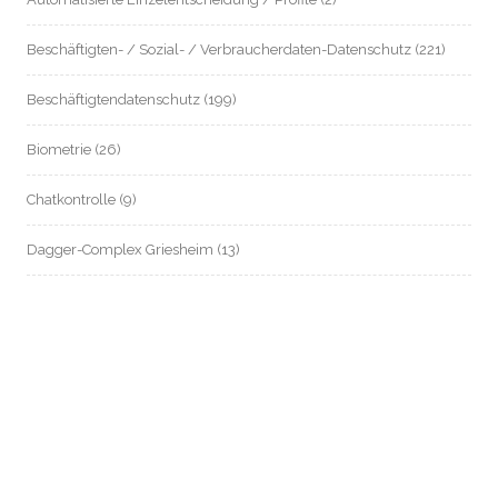
Beschäftigten- / Sozial- / Verbraucherdaten-Datenschutz
(221)
Beschäftigtendatenschutz
(199)
Biometrie
(26)
Chatkontrolle
(9)
Dagger-Complex Griesheim
(13)
Datenschutz an Schulen
(8)
Datenschutz im Mietrecht
(54)
Datenschutz in Zeiten von Corona
(80)
Digitalstadt Darmstadt
(11)