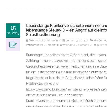
Lebenslange Krankenversichertennummer un
15
lebenslange Steuer-ID – ein Angriff auf die inf
01, 2015
Selbstbestimmung
Datenschutzrheinmain
/
Januar 15, 2015
/
alle Beiträ
Patientenakte / Telematik-Infrastruktur / Gematik
/
9Komme
Bundesgesundheitsminister Gröhe plant, die – nach 
Zählung – mehr als 200 vd. informationstechnische
Gesundheitswesen zu vereinheitlichen und ihre Dat
für die Institutionen im Gesundheitswesen nutzbar 
begründete er bereits im August 2014 seine Pläne für
Health-Gesetz (siehe
http://www.bmg.bund.de/ministerium/presse/inter
dienst-110814.html). Die lebenslange
Krankenversichertennummer stellt ein Suchkriterium 
die bislang verstreuten Informationen personenbez