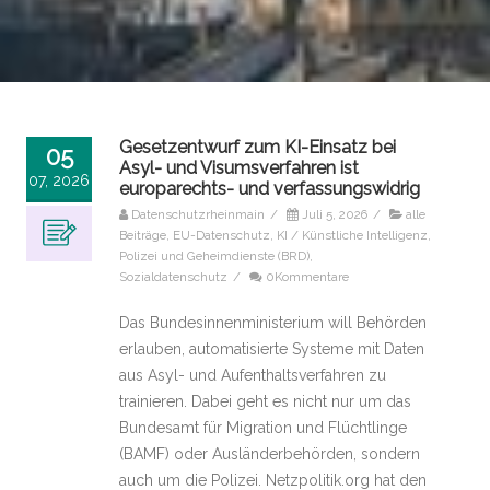
Gesetzentwurf zum KI-Einsatz bei
05
Asyl- und Visumsverfahren ist
07, 2026
europarechts- und verfassungswidrig
Datenschutzrheinmain
/
Juli 5, 2026
/
alle
Beiträge
,
EU-Datenschutz
,
KI / Künstliche Intelligenz
,
Polizei und Geheimdienste (BRD)
,
Sozialdatenschutz
/
0Kommentare
Das Bundesinnenministerium will Behörden
erlauben, automatisierte Systeme mit Daten
aus Asyl- und Aufenthaltsverfahren zu
trainieren. Dabei geht es nicht nur um das
Bundesamt für Migration und Flüchtlinge
(BAMF) oder Ausländerbehörden, sondern
auch um die Polizei. Netzpolitik.org hat den