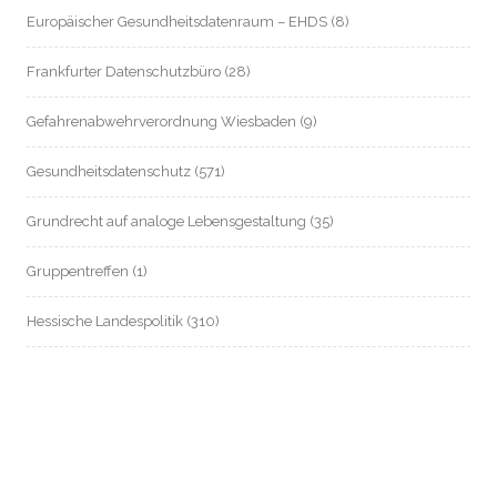
Europäischer Gesundheitsdatenraum – EHDS
(8)
Frankfurter Datenschutzbüro
(28)
Gefahrenabwehrverordnung Wiesbaden
(9)
Gesundheitsdatenschutz
(571)
Grundrecht auf analoge Lebensgestaltung
(35)
Gruppentreffen
(1)
Hessische Landespolitik
(310)
Hessische Landesverfassung
(8)
Hessischer Datenschutz
(55)
Informationsfreiheit / Transparenz
(214)