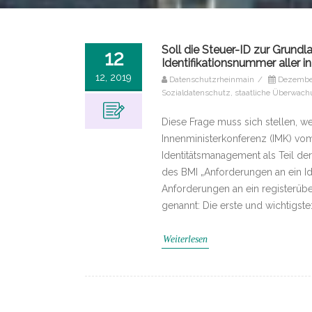
Soll die Steuer-ID zur Grund
12
Identifikationsnummer aller 
12, 2019
Datenschutzrheinmain
/
Dezember
Sozialdatenschutz
,
staatliche Überwac
Diese Frage muss sich stellen, w
Innenministerkonferenz (IMK) vom
Identitätsmanagement als Teil de
des BMI „Anforderungen an ein I
Anforderungen an ein registerübe
genannt: Die erste und wichtigste
Weiterlesen