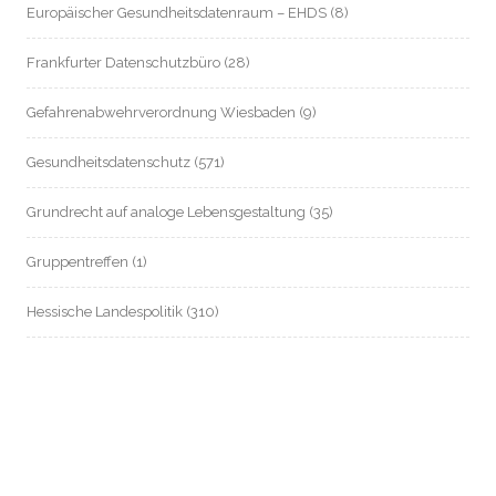
Europäischer Gesundheitsdatenraum – EHDS
(8)
Frankfurter Datenschutzbüro
(28)
Gefahrenabwehrverordnung Wiesbaden
(9)
Gesundheitsdatenschutz
(571)
Grundrecht auf analoge Lebensgestaltung
(35)
Gruppentreffen
(1)
Hessische Landespolitik
(310)
Hessische Landesverfassung
(8)
Hessischer Datenschutz
(55)
Informationsfreiheit / Transparenz
(214)