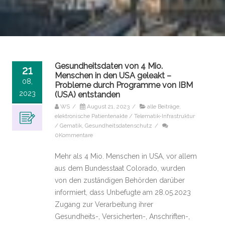
Gesundheitsdaten von 4 Mio.
21
Menschen in den USA geleakt –
08,
Probleme durch Programme von IBM
2023
(USA) entstanden
WS
/
August 21, 2023
/
alle Beiträge
,
elektronische Patientenakte / Telematik-Infrastruktur
/ Gematik
,
Gesundheitsdatenschutz
/
0Kommentare
Mehr als 4 Mio. Menschen in USA, vor allem
aus dem Bundesstaat Colorado, wurden
von den zuständigen Behörden darüber
informiert, dass Unbefugte am 28.05.2023
Zugang zur Verarbeitung ihrer
Gesundheits-, Versicherten-, Anschriften-,