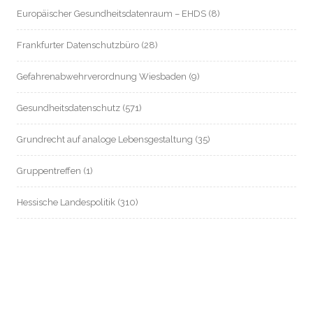
Europäischer Gesundheitsdatenraum – EHDS
(8)
Frankfurter Datenschutzbüro
(28)
Gefahrenabwehrverordnung Wiesbaden
(9)
Gesundheitsdatenschutz
(571)
Grundrecht auf analoge Lebensgestaltung
(35)
Gruppentreffen
(1)
Hessische Landespolitik
(310)
Hessische Landesverfassung
(8)
Hessischer Datenschutz
(55)
Informationsfreiheit / Transparenz
(214)