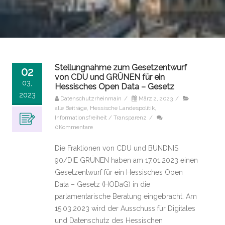
Stellungnahme zum Gesetzentwurf
02
von CDU und GRÜNEN für ein
03,
Hessisches Open Data – Gesetz
2023
Datenschutzrheinmain
/
März 2, 2023
/
alle Beiträge
,
Hessische Landespolitik
,
Informationsfreiheit / Transparenz
/
0Kommentare
Die Fraktionen von CDU und BÜNDNIS
90/DIE GRÜNEN haben am 17.01.2023 einen
Gesetzentwurf für ein Hessisches Open
Data – Gesetz (HODaG) in die
parlamentarische Beratung eingebracht. Am
15.03.2023 wird der Ausschuss für Digitales
und Datenschutz des Hessischen