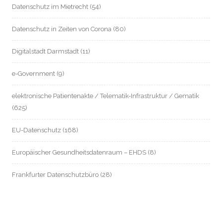
Datenschutz im Mietrecht
(54)
Datenschutz in Zeiten von Corona
(80)
Digitalstadt Darmstadt
(11)
e-Government
(9)
elektronische Patientenakte / Telematik-Infrastruktur / Gematik
(625)
EU-Datenschutz
(168)
Europäischer Gesundheitsdatenraum – EHDS
(8)
Frankfurter Datenschutzbüro
(28)
Gefahrenabwehrverordnung Wiesbaden
(9)
Gesundheitsdatenschutz
(571)