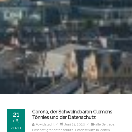
Corona, der Schweinebaron Clemens
21
Tönnies und der Datenschutz
06,
Powidatschl
/
Juni 21, 2020
/
alle Beiträge
,
2020
Beschäftigtendatenschutz
,
Datenschutz in Zeiten