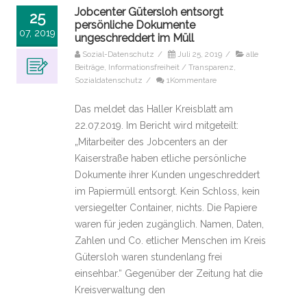
Jobcenter Gütersloh entsorgt
25
persönliche Dokumente
07, 2019
ungeschreddert im Müll
Sozial-Datenschutz
/
Juli 25, 2019
/
alle
Beiträge
,
Informationsfreiheit / Transparenz
,
Sozialdatenschutz
/
1Kommentare
Das meldet das Haller Kreisblatt am
22.07.2019. Im Bericht wird mitgeteilt:
„Mitarbeiter des Jobcenters an der
Kaiserstraße haben etliche persönliche
Dokumente ihrer Kunden ungeschreddert
im Papiermüll entsorgt. Kein Schloss, kein
versiegelter Container, nichts. Die Papiere
waren für jeden zugänglich. Namen, Daten,
Zahlen und Co. etlicher Menschen im Kreis
Gütersloh waren stundenlang frei
einsehbar.“ Gegenüber der Zeitung hat die
Kreisverwaltung den