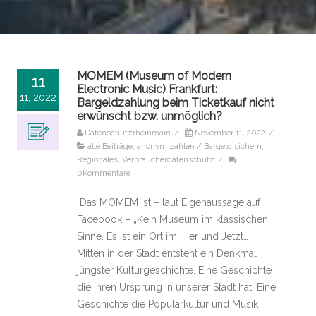
MOMEM (Museum of Modern
11
Electronic Music) Frankfurt:
11, 2022
Bargeldzahlung beim Ticketkauf nicht
erwünscht bzw. unmöglich?
Datenschutzrheinmain
/
November 11, 2022
/
alle Beiträge
,
anonym zahlen / Bargeld sichern
,
Regionales
,
Verbraucherdatenschutz
/
0Kommentare
Das MOMEM ist – laut Eigenaussage auf
Facebook – „Kein Museum im klassischen
Sinne. Es ist ein Ort im Hier und Jetzt…
Mitten in der Stadt entsteht ein Denkmal
jüngster Kulturgeschichte. Eine Geschichte
die Ihren Ursprung in unserer Stadt hat. Eine
Geschichte die Populärkultur und Musik