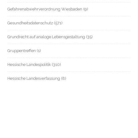
Gefahrenabwehrverordnung Wiesbaden
(9)
Gesundheitsdatenschutz
(571)
Grundrecht auf analoge Lebensgestaltung
(35)
Gruppentreffen
(1)
Hessische Landespolitik
(310)
Hessische Landesverfassung
(8)
Hessischer Datenschutz
(55)
Informationsfreiheit / Transparenz
(214)
Internationales
(83)
Jobcenter Frankfurt
(43)