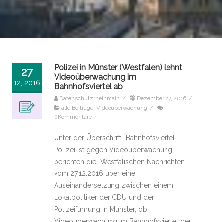
Polizei in Münster (Westfalen) lehnt
27
Videoüberwachung im
12, 2016
Bahnhofsviertel ab
Datenschutzrheinmain
/
Dezember 27, 2016
/
alle Beiträge
,
Videoüberwachung
/
0Kommentare
Unter der Überschrift „Bahnhofsviertel –
Polizei ist gegen Videoüberwachung„
berichten die Westfälischen Nachrichten
vom 27.12.2016 über eine
Auseinandersetzung zwischen einem
Lokalpolitiker der CDU und der
Polizeiführung in Münster, ob
Videoüberwachung im Bahnhofsviertel der