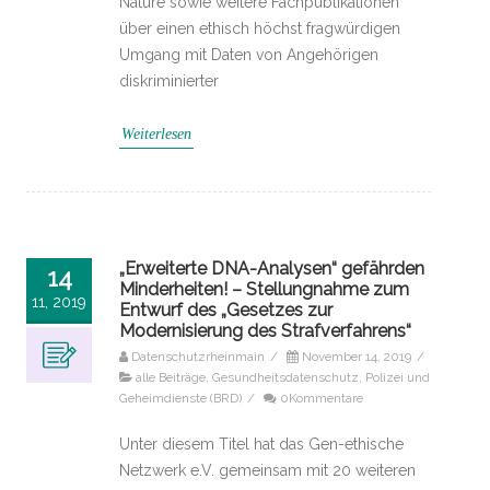
Nature sowie weitere Fachpublikationen
über einen ethisch höchst fragwürdigen
Umgang mit Daten von Angehörigen
diskriminierter
Weiterlesen
„Erweiterte DNA-Analysen“ gefährden
14
Minderheiten! – Stellungnahme zum
11, 2019
Entwurf des „Gesetzes zur
Modernisierung des Strafverfahrens“
Datenschutzrheinmain
/
November 14, 2019
/
alle Beiträge
,
Gesundheitsdatenschutz
,
Polizei und
Geheimdienste (BRD)
/
0Kommentare
Unter diesem Titel hat das Gen-ethische
Netzwerk e.V. gemeinsam mit 20 weiteren