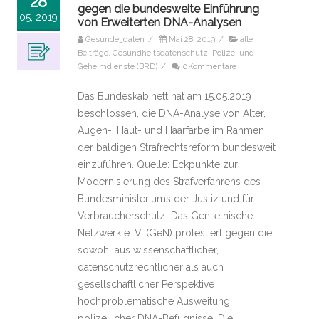
28
gegen die bundesweite Einführung
05, 2019
von Erweiterten DNA-Analysen
Gesunde_daten
/
Mai 28, 2019
/
alle
Beiträge
,
Gesundheitsdatenschutz
,
Polizei und
Geheimdienste (BRD)
/
0Kommentare
Das Bundeskabinett hat am 15.05.2019
beschlossen, die DNA-Analyse von Alter,
Augen-, Haut- und Haarfarbe im Rahmen
der baldigen Strafrechtsreform bundesweit
einzuführen. Quelle: Eckpunkte zur
Modernisierung des Strafverfahrens des
Bundesministeriums der Justiz und für
Verbraucherschutz Das Gen-ethische
Netzwerk e. V. (GeN) protestiert gegen die
sowohl aus wissenschaftlicher,
datenschutzrechtlicher als auch
gesellschaftlicher Perspektive
hochproblematische Ausweitung
polizeilicher DNA-Befugnisse. Die