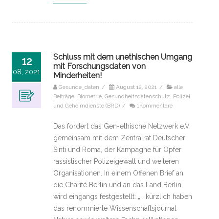
Schluss mit dem unethischen Umgang
12
mit Forschungsdaten von
08, 2021
Minderheiten!
Gesunde_daten
/
August 12, 2021
/
alle
Beiträge
,
Biometrie
,
Gesundheitsdatenschutz
,
Polizei
und Geheimdienste (BRD)
/
1Kommentare
Das fordert das Gen-ethische Netzwerk e.V.
gemeinsam mit dem Zentralrat Deutscher
Sinti und Roma, der Kampagne für Opfer
rassistischer Polizeigewalt und weiteren
Organisationen. In einem Offenen Brief an
die Charité Berlin und an das Land Berlin
wird eingangs festgestellt: „… kürzlich haben
das renommierte Wissenschaftsjournal