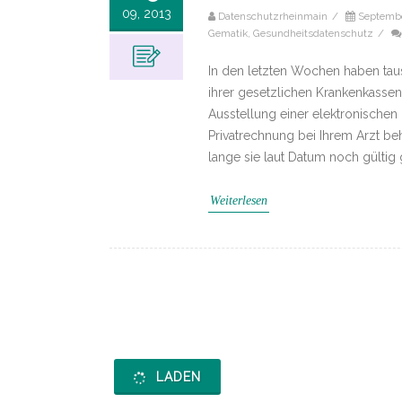
09, 2013
Datenschutzrheinmain
/
Septembe
Gematik
,
Gesundheitsdatenschutz
/
In den letzten Wochen haben tau
ihrer gesetzlichen Krankenkasse
Ausstellung einer elektronischen 
Privatrechnung bei Ihrem Arzt beh
lange sie laut Datum noch gülti
Weiterlesen
Navigation
(Beiträge)
LADEN