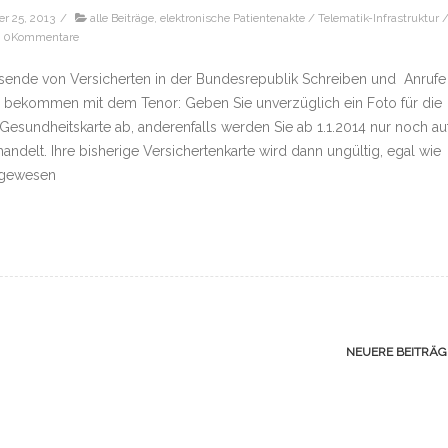
r 25, 2013
/
alle Beiträge
,
elektronische Patientenakte / Telematik-Infrastruktur 
0Kommentare
sende von Versicherten in der Bundesrepublik Schreiben und Anrufe
n bekommen mit dem Tenor: Geben Sie unverzüglich ein Foto für die
Gesundheitskarte ab, anderenfalls werden Sie ab 1.1.2014 nur noch au
andelt. Ihre bisherige Versichertenkarte wird dann ungültig, egal wie
g gewesen
NEUERE BEITRÄ