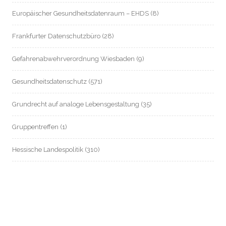
Europäischer Gesundheitsdatenraum – EHDS
(8)
Frankfurter Datenschutzbüro
(28)
Gefahrenabwehrverordnung Wiesbaden
(9)
Gesundheitsdatenschutz
(571)
Grundrecht auf analoge Lebensgestaltung
(35)
Gruppentreffen
(1)
Hessische Landespolitik
(310)
Hessische Landesverfassung
(8)
Hessischer Datenschutz
(55)
Informationsfreiheit / Transparenz
(214)