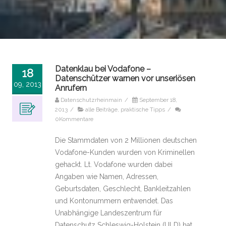
Datenklau bei Vodafone –
18
Datenschützer warnen vor unseriösen
09, 2013
Anrufern
Datenschutzrheinmain
/
September 18,
2013
/
alle Beiträge
,
praktische Tipps
/
0Kommentare
Die Stammdaten von 2 Millionen deutschen
Vodafone-Kunden wurden von Kriminellen
gehackt. Lt. Vodafone wurden dabei
Angaben wie Namen, Adressen,
Geburtsdaten, Geschlecht, Bankleitzahlen
und Kontonummern entwendet. Das
Unabhängige Landeszentrum für
Datenschutz Schleswig-Holstein (ULD) hat