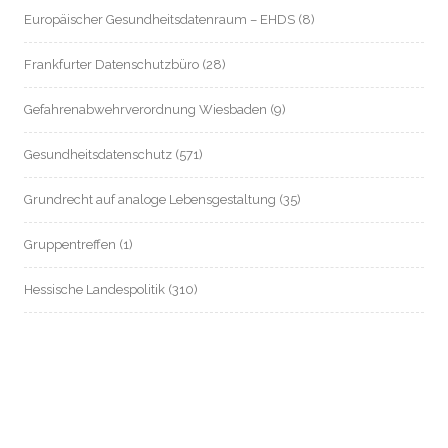
Europäischer Gesundheitsdatenraum – EHDS
(8)
Frankfurter Datenschutzbüro
(28)
Gefahrenabwehrverordnung Wiesbaden
(9)
Gesundheitsdatenschutz
(571)
Grundrecht auf analoge Lebensgestaltung
(35)
Gruppentreffen
(1)
Hessische Landespolitik
(310)
Hessische Landesverfassung
(8)
Hessischer Datenschutz
(55)
Informationsfreiheit / Transparenz
(214)