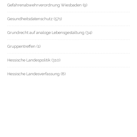
Gefahrenabwehrverordnung Wiesbaden
(9)
Gesundheitsdatenschutz
(571)
Grundrecht auf analoge Lebensgestaltung
(34)
Gruppentreffen
(1)
Hessische Landespolitik
(310)
Hessische Landesverfassung
(8)
Hessischer Datenschutz
(55)
Informationsfreiheit / Transparenz
(214)
Internationales
(83)
Jobcenter Frankfurt
(43)