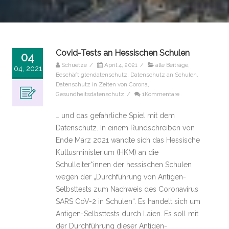
Covid-Tests an Hessischen Schulen
04
Schuetze
/
April 4, 2021
/
alle Beiträge
,
04, 2021
Beschäftigtendatenschutz
,
Datenschutz an Schulen
,
Datenschutz in Zeiten von Corona
,
Gesundheitsdatenschutz
/
1Kommentare
… und das gefährliche Spiel mit dem
Datenschutz. In einem Rundschreiben von
Ende März 2021 wandte sich das Hessische
Kultus­ministerium (HKM) an die
Schulleiter*innen der hessischen Schulen
wegen der „Durchführung von Antigen-
Selbsttests zum Nachweis des Coronavirus
SARS CoV-2 in Schulen“. Es handelt sich um
Antigen-Selbsttests durch Laien. Es soll mit
der Durchführung dieser Antigen-