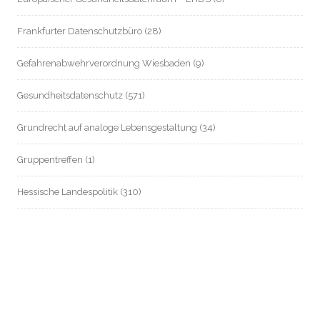
Frankfurter Datenschutzbüro
(28)
Gefahrenabwehrverordnung Wiesbaden
(9)
Gesundheitsdatenschutz
(571)
Grundrecht auf analoge Lebensgestaltung
(34)
Gruppentreffen
(1)
Hessische Landespolitik
(310)
Hessische Landesverfassung
(8)
Hessischer Datenschutz
(55)
Informationsfreiheit / Transparenz
(214)