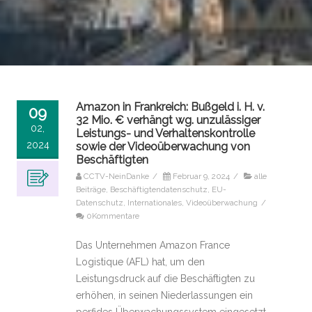
Amazon in Frankreich: Bußgeld i. H. v.
09
32 Mio. € verhängt wg. unzulässiger
02,
Leistungs- und Verhaltenskontrolle
2024
sowie der Videoüberwachung von
Beschäftigten
CCTV-NeinDanke
/
Februar 9, 2024
/
alle
Beiträge
,
Beschäftigtendatenschutz
,
EU-
Datenschutz
,
Internationales
,
Videoüberwachung
/
0Kommentare
Das Unternehmen Amazon France
Logistique (AFL) hat, um den
Leistungsdruck auf die Beschäftigten zu
erhöhen, in seinen Niederlassungen ein
perfides Überwachungssystem eingesetzt,