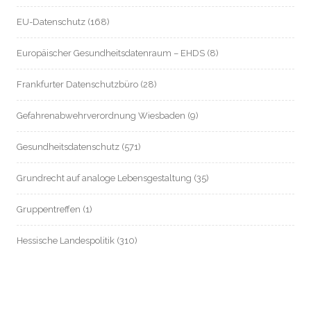
EU-Datenschutz
(168)
Europäischer Gesundheitsdatenraum – EHDS
(8)
Frankfurter Datenschutzbüro
(28)
Gefahrenabwehrverordnung Wiesbaden
(9)
Gesundheitsdatenschutz
(571)
Grundrecht auf analoge Lebensgestaltung
(35)
Gruppentreffen
(1)
Hessische Landespolitik
(310)
Hessische Landesverfassung
(8)
Hessischer Datenschutz
(55)