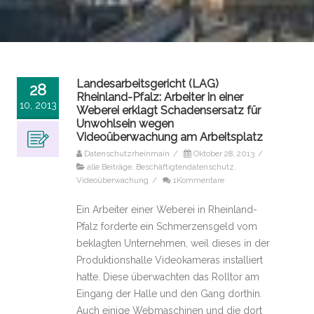
Landesarbeitsgericht (LAG)
28
Rheinland-Pfalz: Arbeiter in einer
10, 2013
Weberei erklagt Schadensersatz für
Unwohlsein wegen
Videoüberwachung am Arbeitsplatz
Datenschutzrheinmain
/
Oktober 28, 2013
/
alle Beiträge
,
Beschäftigtendatenschutz
,
Videoüberwachung
/
1Kommentare
Ein Arbeiter einer Weberei in Rheinland-
Pfalz forderte ein Schmerzensgeld vom
beklagten Unternehmen, weil dieses in der
Produktionshalle Videokameras installiert
hatte. Diese überwachten das Rolltor am
Eingang der Halle und den Gang dorthin.
Auch einige Webmaschinen und die dort