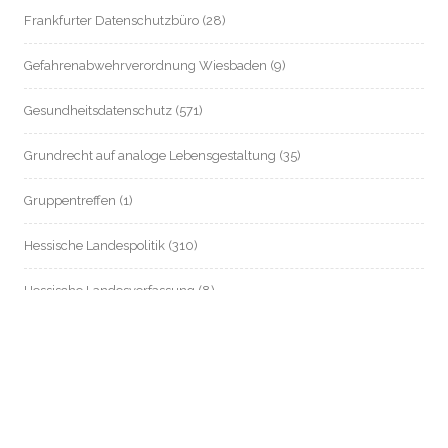
Frankfurter Datenschutzbüro
(28)
Gefahrenabwehrverordnung Wiesbaden
(9)
Gesundheitsdatenschutz
(571)
Grundrecht auf analoge Lebensgestaltung
(35)
Gruppentreffen
(1)
Hessische Landespolitik
(310)
Hessische Landesverfassung
(8)
Hessischer Datenschutz
(55)
Informationsfreiheit / Transparenz
(214)
Internationales
(83)