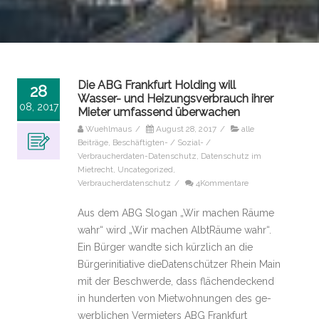
Die ABG Frankfurt Holding will
28
Wasser- und Heizungsverbrauch ihrer
08, 2017
Mieter umfassend überwachen
Wuehlmaus
/
August 28, 2017
/
alle
Beiträge
,
Beschäftigten- / Sozial- /
Verbraucherdaten-Datenschutz
,
Datenschutz im
Mietrecht
,
Uncategorized
,
Verbraucherdatenschutz
/
4Kommentare
Aus dem ABG Slogan „Wir machen Räume
wahr“ wird „Wir machen AlbtRäume wahr“.
Ein Bürger wandte sich kürzlich an die
Bürgerinitiative dieDatenschützer Rhein Main
mit der Beschwerde, dass flächendeckend
in hunderten von Mietwohnungen des ge­
werblichen Vermieters ABG Frankfurt