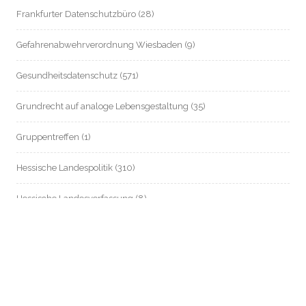
Frankfurter Datenschutzbüro
(28)
Gefahrenabwehrverordnung Wiesbaden
(9)
Gesundheitsdatenschutz
(571)
Grundrecht auf analoge Lebensgestaltung
(35)
Gruppentreffen
(1)
Hessische Landespolitik
(310)
Hessische Landesverfassung
(8)
Hessischer Datenschutz
(55)
Informationsfreiheit / Transparenz
(214)
Internationales
(83)