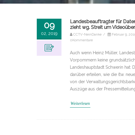
Landesbeauftragter für Date
09
zieht wg. Streit um Videoübe
02, 2019
CCTV-NeinDanke
/
Februar 9, 201
0Kommentare
Auch wenn Heinz Müller, Landesbe
Vorpommern keine grundsätzlich
Landeshauptstadt Schwerin hat: 
darüber erteilen, wie die (tw. n
von der Verwaltungsgerichtsbarke
Auszüge aus der Pressemitteilun
Weiterlesen