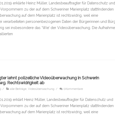
01.2019 erklärte Heinz Müller, Landesbeauftragter für Datenschutz un
g-Vorpommern zu der auf dem Schweriner Marienplatz stattfindenden
erwachung auf dem Marienplatz ist rechtswidrig, weil eine
ei verarbeiteten personenbezogenen Daten der Bürgerinnen und Bür
widrig sei insbesondere das ‘Wie’ der Videoüberwachung. Die Aufnahm
llierten
er lehnt polizeiliche Videoüberwachung in Schwerin
g. Rechtswidrigkeit ab
9
/
alle Beiträge
,
Videoüberwachung
/
0Kommentare
01.2019 erklärt Heinz Müller, Landesbeauftragter für Datenschutz und
g-Vorpommern zu der auf dem Schweriner Marienplatz stattfindenden
erwachung auf dem Marienplatz ist rechtswidrig, weil eine