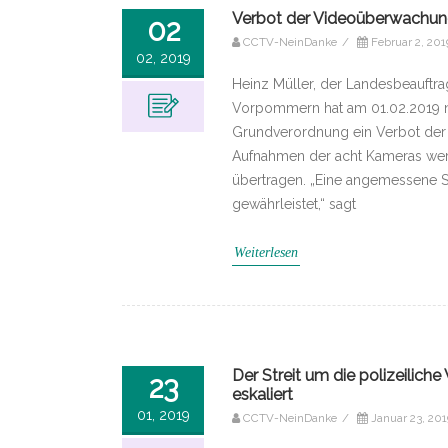
Verbot der Videoüberwachung
02
CCTV-NeinDanke
/
Februar 2, 201
02, 2019
Heinz Müller, der Landesbeauftra
Vorpommern hat am 01.02.2019 na
Grundverordnung ein Verbot der
Aufnahmen der acht Kameras werd
übertragen. „Eine angemessene Si
gewährleistet,“ sagt
Weiterlesen
Der Streit um die polizeili
23
eskaliert
01, 2019
CCTV-NeinDanke
/
Januar 23, 201