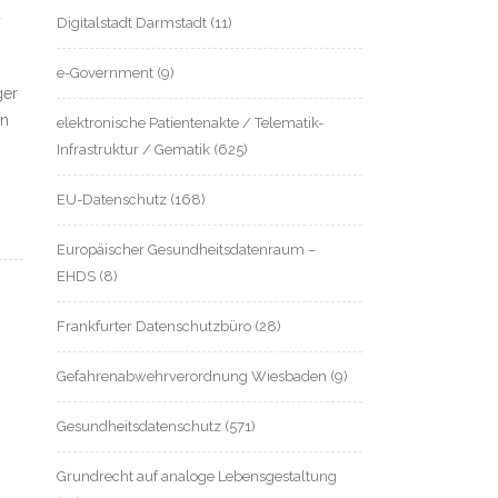
d
Digitalstadt Darmstadt
(11)
e-Government
(9)
ger
en
elektronische Patientenakte / Telematik-
Infrastruktur / Gematik
(625)
EU-Datenschutz
(168)
Europäischer Gesundheitsdatenraum –
EHDS
(8)
Frankfurter Datenschutzbüro
(28)
Gefahrenabwehrverordnung Wiesbaden
(9)
Gesundheitsdatenschutz
(571)
Grundrecht auf analoge Lebensgestaltung