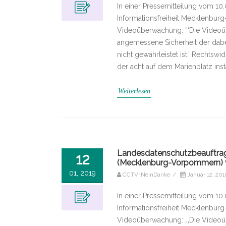
In einer Pressemitteilung vom 10.
Informationsfreiheit Mecklenbur
Videoüberwachung: “‘Die Videoüb
angemessene Sicherheit der dab
nicht gewährleistet ist.’ Rechts
der acht auf dem Marienplatz insta
Weiterlesen
Landesdatenschutzbeauftragt
12
(Mecklenburg-Vorpommern) w
01, 2019
CCTV-NeinDanke
/
Januar 12, 201
In einer Pressemitteilung vom 10.
Informationsfreiheit Mecklenbur
Videoüberwachung: „‚Die Videoüb