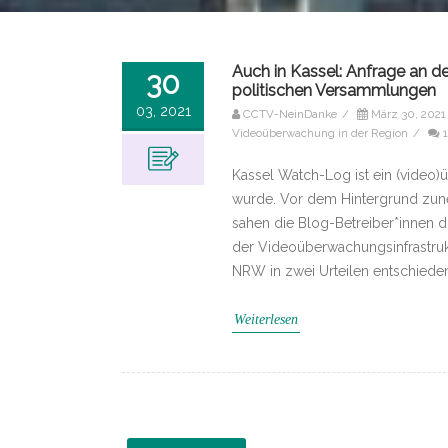
Auch in Kassel: Anfrage an d
30
politischen Versammlungen
03, 2021
CCTV-NeinDanke
/
März 30, 2021
Videoüberwachung in der Region
/
Kassel Watch-Log ist ein (video)
wurde. Vor dem Hintergrund zun
sahen die Blog-Betreiber*innen 
der Videoüberwachungsinfrastruk
NRW in zwei Urteilen entschiede
Weiterlesen