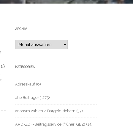
i
ARCHIV
Archiv
n
maß
KATEGORIEN
t
z
Adresskauf
(6)
alle Beiträge
(3.275)
anonym zahlen / Bargeld sichern
(37)
ARD-ZDF-Beitragsservice (früher: GEZ)
(14)