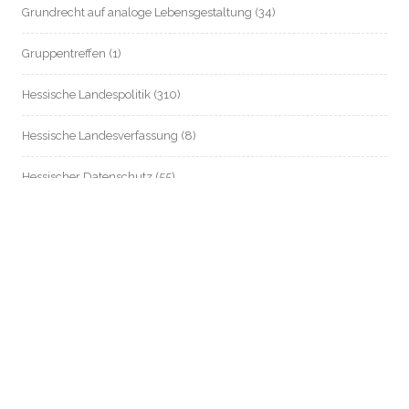
Grundrecht auf analoge Lebensgestaltung
(34)
Gruppentreffen
(1)
Hessische Landespolitik
(310)
Hessische Landesverfassung
(8)
Hessischer Datenschutz
(55)
Informationsfreiheit / Transparenz
(214)
Internationales
(83)
Jobcenter Frankfurt
(43)
Jobcenter in Hessen
(1)
Jobcenter Main-Taunus-Kreis
(7)