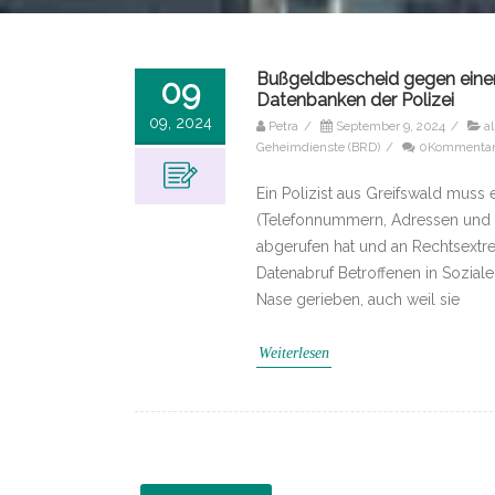
Bußgeldbescheid gegen einen
09
Datenbanken der Polizei
09, 2024
Petra
/
September 9, 2024
/
al
Geheimdienste (BRD)
/
0Kommenta
Ein Polizist aus Greifswald muss 
(Telefonnummern, Adressen und 
abgerufen hat und an Rechtsextr
Datenabruf Betroffenen in Soziale
Nase gerieben, auch weil sie
Weiterlesen