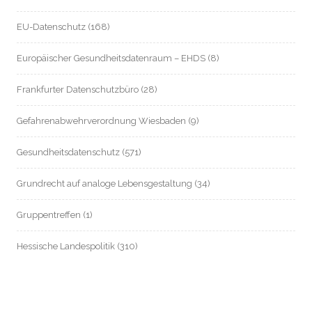
EU-Datenschutz
(168)
Europäischer Gesundheitsdatenraum – EHDS
(8)
Frankfurter Datenschutzbüro
(28)
Gefahrenabwehrverordnung Wiesbaden
(9)
Gesundheitsdatenschutz
(571)
Grundrecht auf analoge Lebensgestaltung
(34)
Gruppentreffen
(1)
Hessische Landespolitik
(310)
Hessische Landesverfassung
(8)
Hessischer Datenschutz
(55)