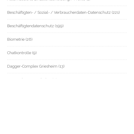
Beschäftigten- / Sozial- / Verbraucherdaten-Datenschutz
(221)
Beschäftigtendatenschutz
(199)
Biometrie
(26)
Chatkontrolle
(9)
Dagger-Complex Griesheim
(13)
Datenschutz an Schulen
(8)
Datenschutz im Mietrecht
(54)
Datenschutz in Zeiten von Corona
(80)
Digitalstadt Darmstadt
(11)
e-Government
(9)