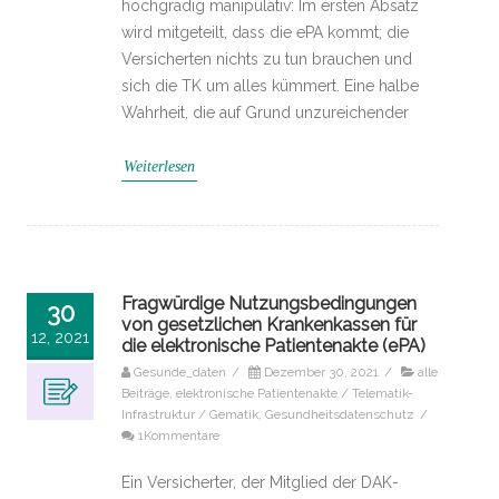
hochgradig manipulativ: Im ersten Absatz
wird mitgeteilt, dass die ePA kommt; die
Versicherten nichts zu tun brauchen und
sich die TK um alles kümmert. Eine halbe
Wahrheit, die auf Grund unzureichender
Weiterlesen
Fragwürdige Nutzungsbedingungen
30
von gesetzlichen Krankenkassen für
12, 2021
die elektronische Patientenakte (ePA)
Gesunde_daten
/
Dezember 30, 2021
/
alle
Beiträge
,
elektronische Patientenakte / Telematik-
Infrastruktur / Gematik
,
Gesundheitsdatenschutz
/
1Kommentare
Ein Versicherter, der Mitglied der DAK-