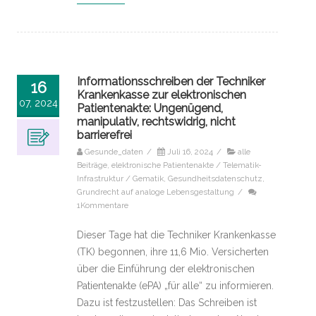
Informationsschreiben der Techniker
16
Krankenkasse zur elektronischen
07, 2024
Patientenakte: Ungenügend,
manipulativ, rechtswidrig, nicht
barrierefrei
Gesunde_daten
/
Juli 16, 2024
/
alle
Beiträge
,
elektronische Patientenakte / Telematik-
Infrastruktur / Gematik
,
Gesundheitsdatenschutz
,
Grundrecht auf analoge Lebensgestaltung
/
1Kommentare
Dieser Tage hat die Techniker Krankenkasse
(TK) begonnen, ihre 11,6 Mio. Versicherten
über die Einführung der elektronischen
Patientenakte (ePA) „für alle“ zu informieren.
Dazu ist festzustellen: Das Schreiben ist