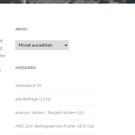
ARCHIV
ft
Archiv
t,
ter
KATEGORIEN
h
Adresskauf
(6)
alle Beiträge
(3.275)
anonym zahlen / Bargeld sichern
(37)
ARD-ZDF-Beitragsservice (früher: GEZ)
(14)