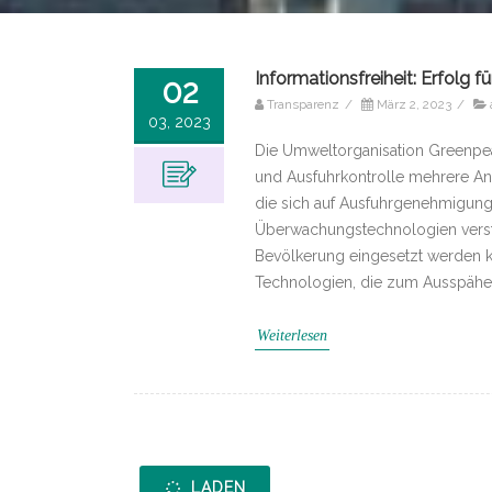
Informationsfreiheit: Erfolg 
02
Transparenz
/
März 2, 2023
/
03, 2023
Die Umweltorganisation Greenpea
und Ausfuhrkontrolle mehrere Anf
die sich auf Ausfuhrgenehmigun
Überwachungstechnologien verste
Bevölkerung eingesetzt werden k
Technologien, die zum Ausspähe
Weiterlesen
LADEN