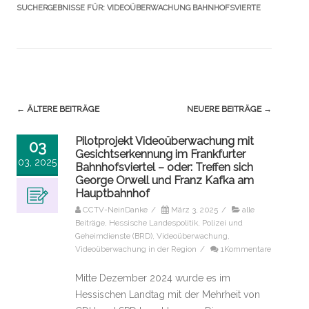
SUCHERGEBNISSE FÜR:
VIDEOÜBERWACHUNG BAHNHOFSVIERTE
Navigation
←
ÄLTERE BEITRÄGE
NEUERE BEITRÄGE
→
(Beiträge)
Pilotprojekt Videoüberwachung mit
03
Gesichtserkennung im Frankfurter
03, 2025
Bahnhofsviertel – oder: Treffen sich
George Orwell und Franz Kafka am
Hauptbahnhof
CCTV-NeinDanke
/
März 3, 2025
/
alle
Beiträge
,
Hessische Landespolitik
,
Polizei und
Geheimdienste (BRD)
,
Videoüberwachung
,
Videoüberwachung in der Region
/
1Kommentare
Mitte Dezember 2024 wurde es im
Hessischen Landtag mit der Mehrheit von