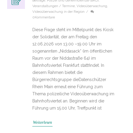
Beiträge
,
Polizei und Geheimdienste (BRD)
,
Veranstaltungen / Termine
,
Videoüberwachung
,
Videoüberwachung in der Region
/
0Kommentare
Diese Frage steht im Mittelpunkt des Kiosk
der Solidarität, der am Freitag den
12.06.2026 von 13.00 –19.00 Uhr im
sogenannten „Niddasack“ (im öffentlichen
Raum vor der Niddastraße 64) im
Bahnhofsviertel Frankfurt stattfindet. In
diesem Rahmen bietet die
Bürgerrechtsgruppe dieDatenschützer
Rhein Main erneut eine Führung zum
Thema polizeiliche Videoüberwachung im
Bahnhofsviertel an. Beginnen wird die
Führung um 15.00 Uhr, Treffpunkt ist
Weiterlesen