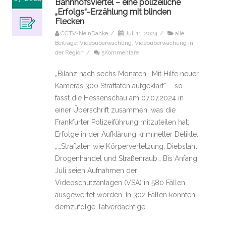
Bahnhofsviertel – eine polizeiliche
„Erfolgs“-Erzählung mit blinden
Flecken
CCTV-NeinDanke
/
Juli 11, 2024
/
alle
Beiträge
,
Videoüberwachung
,
Videoüberwachung in
der Region
/
5Kommentare
„Bilanz nach sechs Monaten… Mit Hilfe neuer
Kameras 300 Straftaten aufgeklärt“ – so
fasst die Hessenschau am 07.07.2024 in
einer Überschrift zusammen, was die
Frankfurter Polizeiführung mitzuteilen hat;
Erfolge in der Aufklärung krimineller Delikte:
„…Straftaten wie Körperverletzung, Diebstahl,
Drogenhandel und Straßenraub… Bis Anfang
Juli seien Aufnahmen der
Videoschutzanlagen (VSA) in 580 Fällen
ausgewertet worden. In 302 Fällen konnten
demzufolge Tatverdächtige