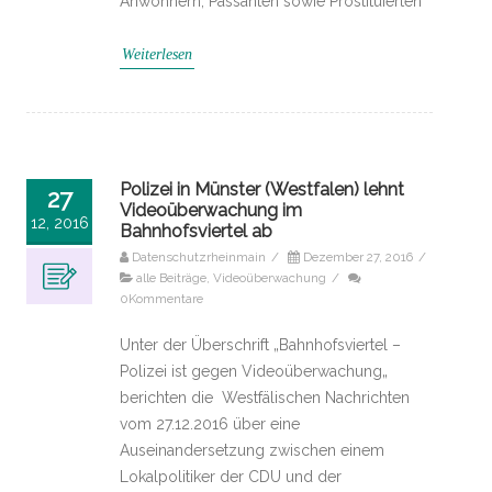
Anwohnern, Passanten sowie Prostituierten
Weiterlesen
Polizei in Münster (Westfalen) lehnt
27
Videoüberwachung im
12, 2016
Bahnhofsviertel ab
Datenschutzrheinmain
/
Dezember 27, 2016
/
alle Beiträge
,
Videoüberwachung
/
0Kommentare
Unter der Überschrift „Bahnhofsviertel –
Polizei ist gegen Videoüberwachung„
berichten die Westfälischen Nachrichten
vom 27.12.2016 über eine
Auseinandersetzung zwischen einem
Lokalpolitiker der CDU und der