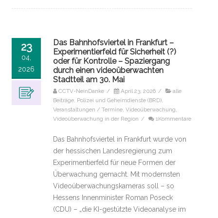
Das Bahnhofsviertel in Frankfurt –
23
Experimentierfeld für Sicherheit (?)
04,
oder für Kontrolle – Spaziergang
2026
durch einen videoüberwachten
Stadtteil am 30. Mai
CCTV-NeinDanke
/
April 23, 2026
/
alle
Beiträge
,
Polizei und Geheimdienste (BRD)
,
Veranstaltungen / Termine
,
Videoüberwachung
,
Videoüberwachung in der Region
/
1Kommentare
Das Bahnhofsviertel in Frankfurt wurde von
der hessischen Landesregierung zum
Experimentierfeld für neue Formen der
Überwachung gemacht. Mit modernsten
Videoüberwachungskameras soll – so
Hessens Innenminister Roman Poseck
(CDU) – „die KI-gestützte Videoanalyse im