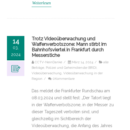
Weiterlesen
Trotz Videoüberwachung und
14
Waffenverbotszone: Mann stirbt im
03,
Bahnhofsviertel in Frankfurt durch
2024
Messerstiche
CCTV-NeinDanke
/
März 14, 2024
/
alle
Beiträge
,
Polizei und Geheimdienste (BRD)
,
Videoüberwachung
,
Videoüberwachung in der
Region
/
0Kommentare
Das meldet die Frankfurter Rundschau am
08.03.2024 und stellt fest: „Der Tatort liegt
in der Waffenverbotszone, in der Messer zu
dieser Tageszeit verboten sind, und
gleichzeitig im Sichtbereich der
Videoüberwachung, die Anfang des Jahres